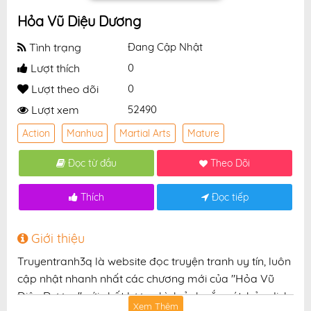
Hỏa Vũ Diệu Dương
Tình trạng
Đang Cập Nhật
Lượt thích
0
Lượt theo dõi
0
Lượt xem
52490
Action
Manhua
Martial Arts
Mature
Đọc từ đầu
Theo Dõi
Thích
Đọc tiếp
Giới thiệu
Truyentranh3q là website đọc truyện tranh uy tín, luôn
cập nhật nhanh nhất các chương mới của "Hỏa Vũ
Diệu Dương" với chất lượng hình ảnh sắc nét, bản dịch
Xem Thêm