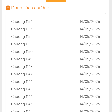
chuẩn và giao diện thân thiện, mang đến trải nghiệm
đọc truyện hấp dẫn, tiện lợi, hoàn toàn miễn phí cho
Danh sách chương
độc giả yêu thích truyện tranh online.
Chương 1154
14/05/2026
Chương 1153
14/05/2026
Chương 1152
14/05/2026
Chương 1151
14/05/2026
Chương 1150
14/05/2026
Chương 1149
14/05/2026
Chương 1148
14/05/2026
Chương 1147
14/05/2026
Chương 1146
14/05/2026
Chương 1145
14/05/2026
Chương 1144
14/05/2026
Chương 1143
14/05/2026
Chương 1142
14/05/2026