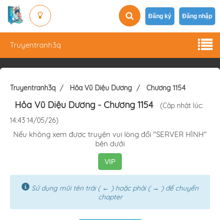
Đăng ký
Đăng nhập
Truyentranh3q
Truyentranh3q
Hỏa Vũ Diệu Dương
Chương 1154
Hỏa Vũ Diệu Dương
- Chương 1154
(Cập nhật lúc:
14:43 14/05/26)
Nếu không xem được truyện vui lòng đổi "SERVER HÌNH"
bên dưới
VIP
Sử dụng mũi tên trái ( ← ) hoặc phải ( → ) để chuyển
chapter