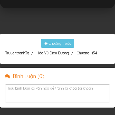
Chương trước
Truyentranh3q
Hỏa Vũ Diệu Dương
Chương 1154
Bình Luận (
0
)
hãy bình luận có văn hóa để tránh bị khóa tài khoản