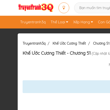
Truyentranh3q
Thể Loại
Xếp Hạng
Con Gá
Truyentranh3q
Khế Ước Cương Thiết
Chương 51
Khế Ước Cương Thiết
- Chương 51
(Cập nhật l