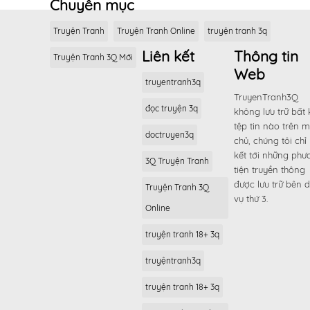
Chuyên mục
Truyện Tranh
Truyện Tranh Online
truyện tranh 3q
Liên kết
Thông tin
Truyện Tranh 3Q Mới
Web
truyentranh3q
TruyenTranh3Q
đọc truyện 3q
không lưu trữ bất 
tệp tin nào trên 
doctruyen3q
chủ, chúng tôi chỉ 
kết tới những phư
3Q Truyện Tranh
tiện truyền thông
được lưu trữ bên d
Truyện Tranh 3Q
vụ thứ 3.
Online
truyện tranh 18+ 3q
truyệntranh3q
truyện tranh 18+ 3q