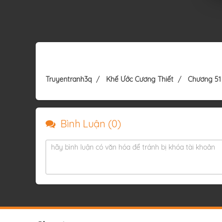
Truyentranh3q
Khế Ước Cương Thiết
Chương 51
Bình Luận (
0
)
hãy bình luận có văn hóa để tránh bị khóa tài khoản