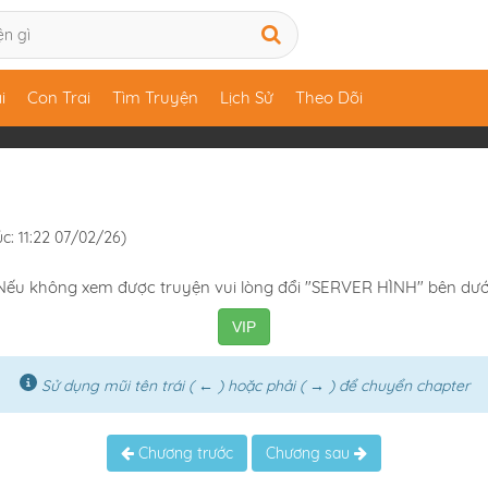
i
Con Trai
Tìm Truyện
Lịch Sử
Theo Dõi
úc: 11:22 07/02/26)
Nếu không xem được truyện vui lòng đổi "SERVER HÌNH" bên dướ
VIP
Sử dụng mũi tên trái ( ← ) hoặc phải ( → ) để chuyển chapter
Chương trước
Chương sau