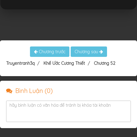
Chương trước
Chương sau
Truyentranh3q
Khế Ước Cương Thiết
Chương 52
Bình Luận (
0
)
hãy bình luận có văn hóa để tránh bị khóa tài khoản