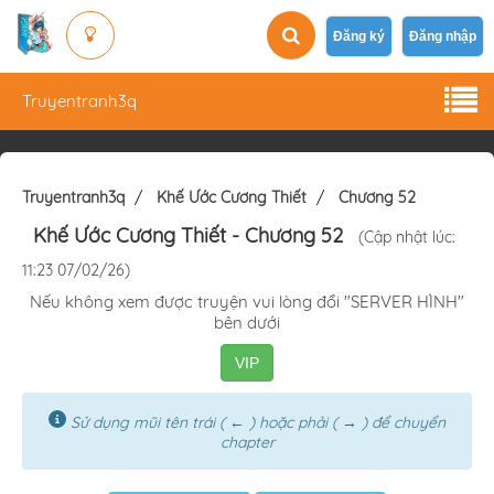
Đăng ký
Đăng nhập
Truyentranh3q
Truyentranh3q
Khế Ước Cương Thiết
Chương 52
Khế Ước Cương Thiết
- Chương 52
(Cập nhật lúc:
11:23 07/02/26)
Nếu không xem được truyện vui lòng đổi "SERVER HÌNH"
bên dưới
VIP
Sử dụng mũi tên trái ( ← ) hoặc phải ( → ) để chuyển
chapter