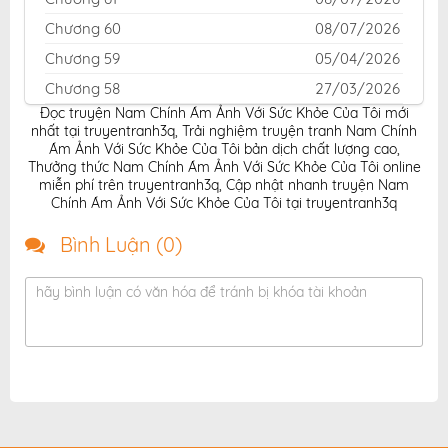
Chương 60
08/07/2026
Chương 59
05/04/2026
Chương 58
27/03/2026
Đọc truyện Nam Chính Ám Ảnh Với Sức Khỏe Của Tôi mới
Chương 57
23/03/2026
nhất tại truyentranh3q
,
Trải nghiệm truyện tranh Nam Chính
Chương 56
15/03/2026
Ám Ảnh Với Sức Khỏe Của Tôi bản dịch chất lượng cao
,
Thưởng thức Nam Chính Ám Ảnh Với Sức Khỏe Của Tôi online
Chương 55
08/03/2026
miễn phí trên truyentranh3q
,
Cập nhật nhanh truyện Nam
Chính Ám Ảnh Với Sức Khỏe Của Tôi tại truyentranh3q
Chương 54
08/03/2026
Chương 53
22/02/2026
Bình Luận (
0
)
Chương 52
22/02/2026
hãy bình luận có văn hóa để tránh bị khóa tài khoản
Chương 51
08/02/2026
Chương 50
03/02/2026
Chương 49
03/02/2026
Chương 48
03/02/2026
Chương 47
03/02/2026