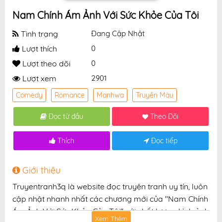
Nam Chính Ám Ảnh Với Sức Khỏe Của Tôi
Tình trạng
Đang Cập Nhật
Lượt thích
0
Lượt theo dõi
0
Lượt xem
2901
Comedy
Romance
Manhwa
Truyện Màu
Đọc từ đầu
Theo Dõi
Thích
Đọc tiếp
Giới thiệu
Truyentranh3q là website đọc truyện tranh uy tín, luôn
cập nhật nhanh nhất các chương mới của "Nam Chính
Ám Ảnh Với Sức Khỏe Của Tôi" với chất lượng hình ảnh
Xem Thêm