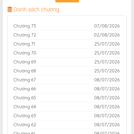
sắc nét, bản dịch chuẩn và giao diện thân thiện, mang
đến trải nghiệm đọc truyện hấp dẫn, tiện lợi, hoàn
Danh sách chương
toàn miễn phí cho độc giả yêu thích truyện tranh
online.
Chương 73
07/08/2026
Chương 72
02/08/2026
Chương 71
25/07/2026
Chương 70
25/07/2026
Chương 69
25/07/2026
Chương 68
25/07/2026
Chương 67
08/07/2026
Chương 66
08/07/2026
Chương 65
08/07/2026
Chương 64
08/07/2026
Chương 63
08/07/2026
Chương 62
08/07/2026
Chương 61
08/07/2026