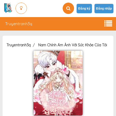
Đăng ký
Đăng nhập
Truyentranh3q
Truyentranh3q
Nam Chính Ám Ảnh Với Sức Khỏe Của Tôi