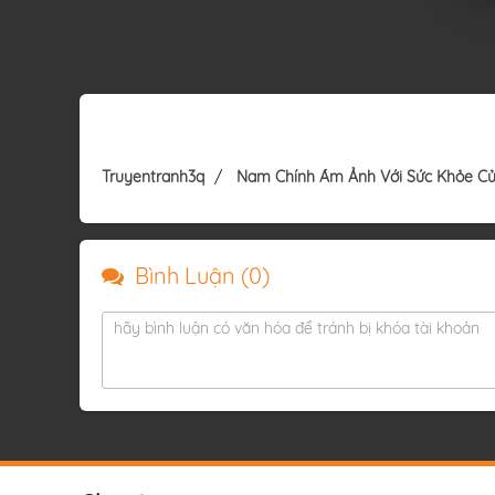
Truyentranh3q
Nam Chính Ám Ảnh Với Sức Khỏe Củ
Bình Luận (
0
)
hãy bình luận có văn hóa để tránh bị khóa tài khoản