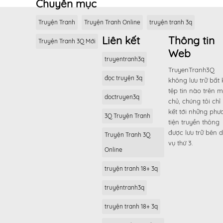
Chuyên mục
Truyện Tranh
Truyện Tranh Online
truyện tranh 3q
Liên kết
Thông tin
Truyện Tranh 3Q Mới
Web
truyentranh3q
TruyenTranh3Q
đọc truyện 3q
không lưu trữ bất 
tệp tin nào trên 
doctruyen3q
chủ, chúng tôi chỉ 
kết tới những phư
3Q Truyện Tranh
tiện truyền thông
được lưu trữ bên d
Truyện Tranh 3Q
vụ thứ 3.
Online
truyện tranh 18+ 3q
truyệntranh3q
truyện tranh 18+ 3q