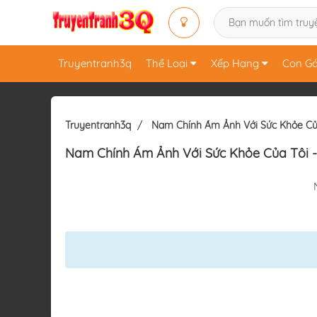
Truyentranh3q
Thể Loại
Xếp Hạng
Con Gá
Truyentranh3q
Nam Chính Ám Ảnh Với Sức Khỏe Củ
Nam Chính Ám Ảnh Với Sức Khỏe Của Tôi
-