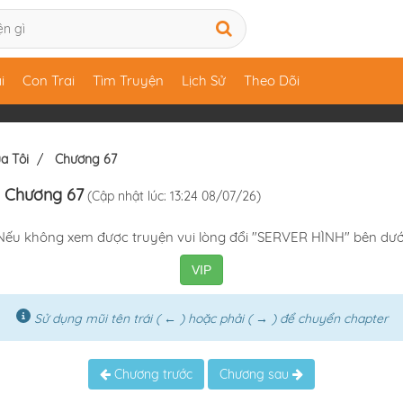
i
Con Trai
Tìm Truyện
Lịch Sử
Theo Dõi
a Tôi
Chương 67
 Chương 67
(Cập nhật lúc: 13:24 08/07/26)
Nếu không xem được truyện vui lòng đổi "SERVER HÌNH" bên dướ
VIP
Sử dụng mũi tên trái ( ← ) hoặc phải ( → ) để chuyển chapter
Chương trước
Chương sau