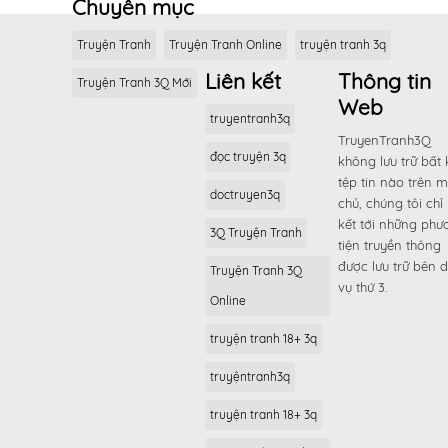
Chuyên mục
Truyện Tranh
Truyện Tranh Online
truyện tranh 3q
Liên kết
Thông tin
Truyện Tranh 3Q Mới
Web
truyentranh3q
TruyenTranh3Q
đọc truyện 3q
không lưu trữ bất 
tệp tin nào trên 
doctruyen3q
chủ, chúng tôi chỉ 
kết tới những phư
3Q Truyện Tranh
tiện truyền thông
được lưu trữ bên d
Truyện Tranh 3Q
vụ thứ 3.
Online
truyện tranh 18+ 3q
truyệntranh3q
truyện tranh 18+ 3q