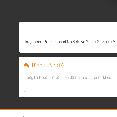
Truyentranh3q
Tonari No Seki No Yatsu Ga Souiu M
Bình Luận (
0
)
hãy bình luận có văn hóa để tránh bị khóa tài khoản