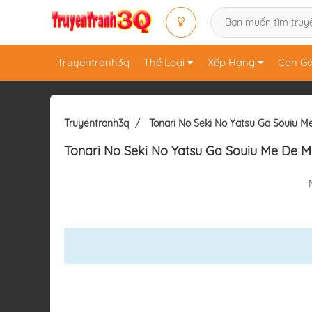
Truyentranh3q
Thể Loại
Xếp Hạng
Con Gá
Truyentranh3q
Tonari No Seki No Yatsu Ga Souiu M
Tonari No Seki No Yatsu Ga Souiu Me De M