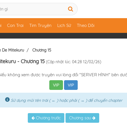
i
Con Trai
Tìm Truyện
Lịch Sử
Theo Dõi
e De Mitekuru
Chương 15
itekuru
- Chương 15
(Cập nhật lúc: 04:28 12/02/26)
Nếu không xem được truyện vui lòng đổi "SERVER HÌNH" bên dướ
VIP
VIP
Sử dụng mũi tên trái ( ← ) hoặc phải ( → ) để chuyển chapter
Chương trước
Chương sau