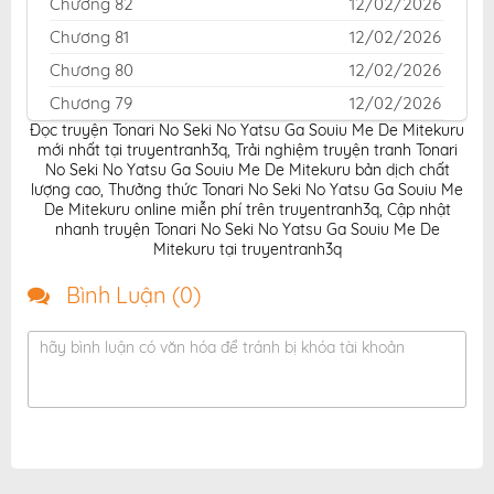
Chương 82
12/02/2026
Chương 81
12/02/2026
Chương 80
12/02/2026
Chương 79
12/02/2026
Đọc truyện Tonari No Seki No Yatsu Ga Souiu Me De Mitekuru
Chương 78
12/02/2026
mới nhất tại truyentranh3q
,
Trải nghiệm truyện tranh Tonari
Chương 77
12/02/2026
No Seki No Yatsu Ga Souiu Me De Mitekuru bản dịch chất
lượng cao
,
Thưởng thức Tonari No Seki No Yatsu Ga Souiu Me
Chương 76
12/02/2026
De Mitekuru online miễn phí trên truyentranh3q
,
Cập nhật
nhanh truyện Tonari No Seki No Yatsu Ga Souiu Me De
Chương 75
12/02/2026
Mitekuru tại truyentranh3q
Chương 74
12/02/2026
Bình Luận (
0
)
Chương 73
12/02/2026
Chương 72
12/02/2026
hãy bình luận có văn hóa để tránh bị khóa tài khoản
Chương 71
12/02/2026
Chương 70
12/02/2026
Chương 69
12/02/2026
Chương 68
12/02/2026