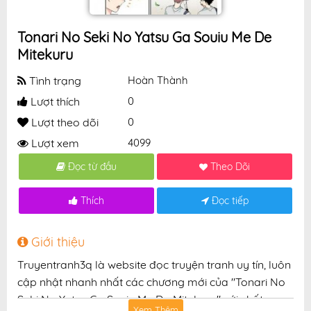
Tonari No Seki No Yatsu Ga Souiu Me De
Mitekuru
Tình trạng
Hoàn Thành
Lượt thích
0
Lượt theo dõi
0
Lượt xem
4099
Đọc từ đầu
Theo Dõi
Thích
Đọc tiếp
Giới thiệu
Truyentranh3q là website đọc truyện tranh uy tín, luôn
cập nhật nhanh nhất các chương mới của "Tonari No
Seki No Yatsu Ga Souiu Me De Mitekuru" với chất
Xem Thêm