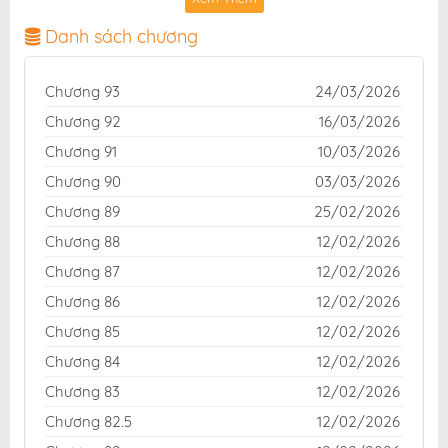
lượng hình ảnh sắc nét, bản dịch chuẩn và giao diện
thân thiện, mang đến trải nghiệm đọc truyện hấp dẫn,
Danh sách chương
tiện lợi, hoàn toàn miễn phí cho độc giả yêu thích
truyện tranh online.
Chương 93
24/03/2026
Chương 92
16/03/2026
Chương 91
10/03/2026
Chương 90
03/03/2026
Chương 89
25/02/2026
Chương 88
12/02/2026
Chương 87
12/02/2026
Chương 86
12/02/2026
Chương 85
12/02/2026
Chương 84
12/02/2026
Chương 83
12/02/2026
Chương 82.5
12/02/2026