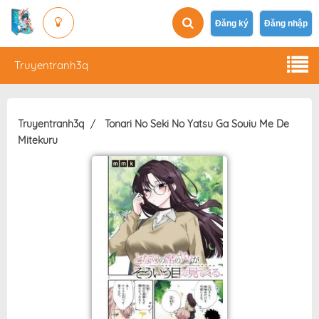
Đăng ký
Đăng nhập
Truyentranh3q
Truyentranh3q
Tonari No Seki No Yatsu Ga Souiu Me De
Mitekuru