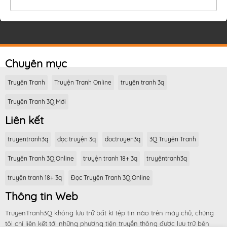
Chuyên mục
Truyện Tranh
Truyện Tranh Online
truyện tranh 3q
Truyện Tranh 3Q Mới
Liên kết
truyentranh3q
đọc truyện 3q
doctruyen3q
3Q Truyện Tranh
Truyện Tranh 3Q Online
truyện tranh 18+ 3q
truyệntranh3q
truyện tranh 18+ 3q
Đọc Truyện Tranh 3Q Online
Thông tin Web
TruyenTranh3Q không lưu trữ bất kì tệp tin nào trên máy chủ, chúng
tôi chỉ liên kết tới những phương tiện truyền thông được lưu trữ bên