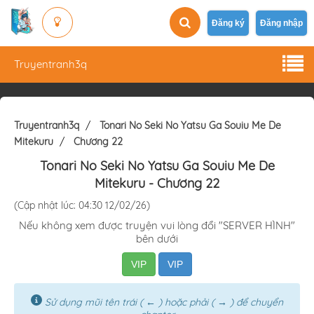
Đăng ký
Đăng nhập
Truyentranh3q
Truyentranh3q
Tonari No Seki No Yatsu Ga Souiu Me De
Mitekuru
Chương 22
Tonari No Seki No Yatsu Ga Souiu Me De
Mitekuru
- Chương 22
(Cập nhật lúc: 04:30 12/02/26)
Nếu không xem được truyện vui lòng đổi "SERVER HÌNH"
bên dưới
VIP
VIP
Sử dụng mũi tên trái ( ← ) hoặc phải ( → ) để chuyển