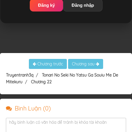
Đăng ký
Đăng nhập
Chương trước
Chương sau
Truyentranh3q
Tonari No Seki No Yatsu Ga Souiu Me De
Mitekuru
Chương 22
Bình Luận (
0
)
hãy bình luận có văn hóa để tránh bị khóa tài khoản