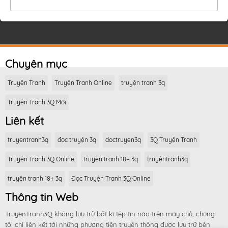
Chuyên mục
Truyện Tranh
Truyện Tranh Online
truyện tranh 3q
Truyện Tranh 3Q Mới
Liên kết
truyentranh3q
đọc truyện 3q
doctruyen3q
3Q Truyện Tranh
Truyện Tranh 3Q Online
truyện tranh 18+ 3q
truyệntranh3q
truyện tranh 18+ 3q
Đọc Truyện Tranh 3Q Online
Thông tin Web
TruyenTranh3Q không lưu trữ bất kì tệp tin nào trên máy chủ, chúng
tôi chỉ liên kết tới những phương tiện truyền thông được lưu trữ bên