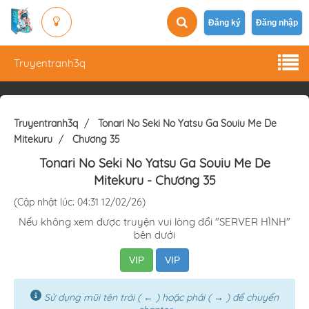
Đăng ký
Đăng nhập
Truyentranh3q
Truyentranh3q
Tonari No Seki No Yatsu Ga Souiu Me De
Mitekuru
Chương 35
Tonari No Seki No Yatsu Ga Souiu Me De
Mitekuru
- Chương 35
(Cập nhật lúc: 04:31 12/02/26)
Nếu không xem được truyện vui lòng đổi "SERVER HÌNH"
bên dưới
VIP
VIP
Sử dụng mũi tên trái ( ← ) hoặc phải ( → ) để chuyển