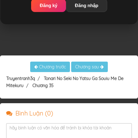
Đăng ký
Đăng nhập
Chương trước
Chương sau
Truyentranh3q
Tonari No Seki No Yatsu Ga Souiu Me De
Mitekuru
Chương 35
Bình Luận (
0
)
hãy bình luận có văn hóa để tránh bị khóa tài khoản