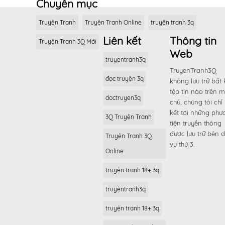
Chuyên mục
Truyện Tranh
Truyện Tranh Online
truyện tranh 3q
Liên kết
Thông tin
Truyện Tranh 3Q Mới
Web
truyentranh3q
TruyenTranh3Q
đọc truyện 3q
không lưu trữ bất 
tệp tin nào trên 
doctruyen3q
chủ, chúng tôi chỉ 
kết tới những phư
3Q Truyện Tranh
tiện truyền thông
được lưu trữ bên d
Truyện Tranh 3Q
vụ thứ 3.
Online
truyện tranh 18+ 3q
truyệntranh3q
truyện tranh 18+ 3q