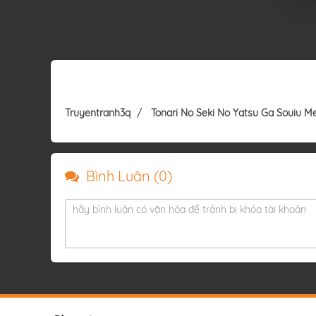
Truyentranh3q
Tonari No Seki No Yatsu Ga Souiu M
Bình Luận (
0
)
hãy bình luận có văn hóa để tránh bị khóa tài khoản