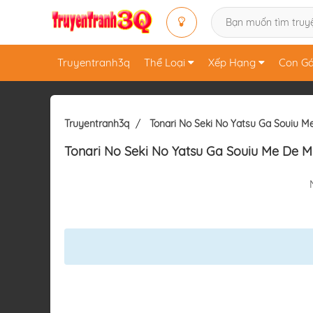
Truyentranh3q
Thể Loại
Xếp Hạng
Con Gá
Truyentranh3q
Tonari No Seki No Yatsu Ga Souiu M
Tonari No Seki No Yatsu Ga Souiu Me De M