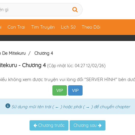
i
Con Trai
Tìm Truyện
Lịch Sử
Theo Dõi
e De Mitekuru
Chương 4
itekuru
- Chương 4
(Cập nhật lúc: 04:27 12/02/26)
Nếu không xem được truyện vui lòng đổi "SERVER HÌNH" bên dướ
VIP
VIP
Sử dụng mũi tên trái ( ← ) hoặc phải ( → ) để chuyển chapter
Chương trước
Chương sau