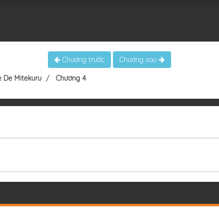
Chương trước
Chương sau
e De Mitekuru
Chương 4