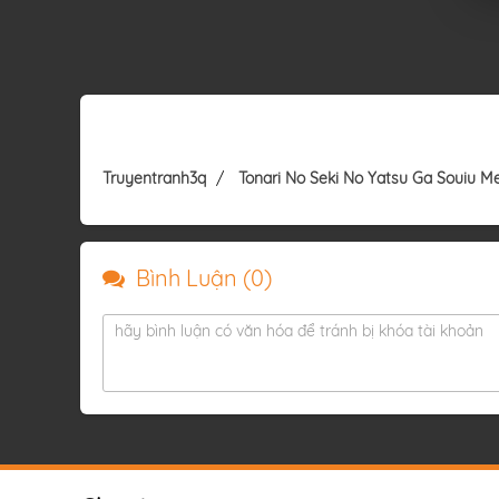
Truyentranh3q
Tonari No Seki No Yatsu Ga Souiu M
Bình Luận (
0
)
hãy bình luận có văn hóa để tránh bị khóa tài khoản