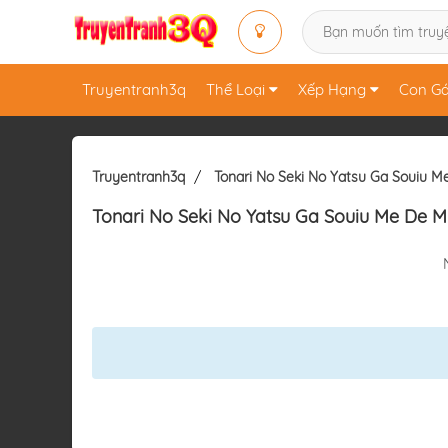
Truyentranh3q
Thể Loại
Xếp Hạng
Con Gá
Truyentranh3q
Tonari No Seki No Yatsu Ga Souiu M
Tonari No Seki No Yatsu Ga Souiu Me De M