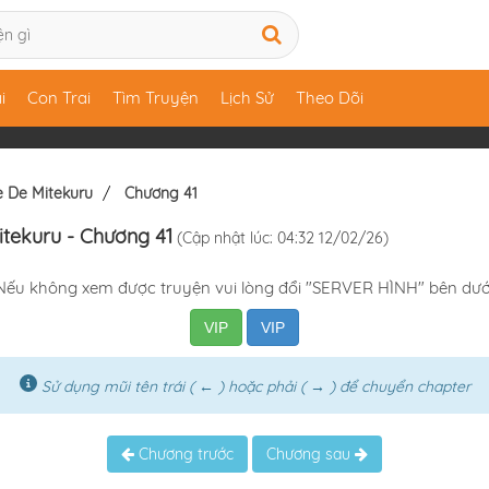
i
Con Trai
Tìm Truyện
Lịch Sử
Theo Dõi
e De Mitekuru
Chương 41
itekuru
- Chương 41
(Cập nhật lúc: 04:32 12/02/26)
Nếu không xem được truyện vui lòng đổi "SERVER HÌNH" bên dướ
VIP
VIP
Sử dụng mũi tên trái ( ← ) hoặc phải ( → ) để chuyển chapter
Chương trước
Chương sau