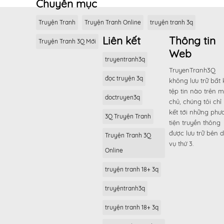
Chuyên mục
Truyện Tranh
Truyện Tranh Online
truyện tranh 3q
Liên kết
Thông tin
Truyện Tranh 3Q Mới
Web
truyentranh3q
TruyenTranh3Q
đọc truyện 3q
không lưu trữ bất 
tệp tin nào trên 
doctruyen3q
chủ, chúng tôi chỉ 
kết tới những phư
3Q Truyện Tranh
tiện truyền thông
được lưu trữ bên d
Truyện Tranh 3Q
vụ thứ 3.
Online
truyện tranh 18+ 3q
truyệntranh3q
truyện tranh 18+ 3q