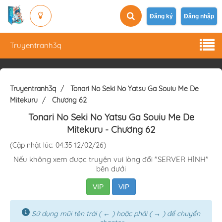
Đăng ký
Đăng nhập
Truyentranh3q
Truyentranh3q
Tonari No Seki No Yatsu Ga Souiu Me De
Mitekuru
Chương 62
Tonari No Seki No Yatsu Ga Souiu Me De
Mitekuru
- Chương 62
(Cập nhật lúc: 04:35 12/02/26)
Nếu không xem được truyện vui lòng đổi "SERVER HÌNH"
bên dưới
VIP
VIP
Sử dụng mũi tên trái ( ← ) hoặc phải ( → ) để chuyển