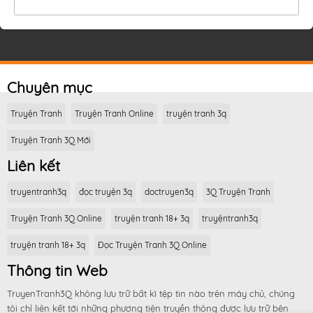
Chuyên mục
Truyện Tranh
Truyện Tranh Online
truyện tranh 3q
Truyện Tranh 3Q Mới
Liên kết
truyentranh3q
đọc truyện 3q
doctruyen3q
3Q Truyện Tranh
Truyện Tranh 3Q Online
truyện tranh 18+ 3q
truyệntranh3q
truyện tranh 18+ 3q
Đọc Truyện Tranh 3Q Online
Thông tin Web
TruyenTranh3Q không lưu trữ bất kì tệp tin nào trên máy chủ, chúng
tôi chỉ liên kết tới những phương tiện truyền thông được lưu trữ bên