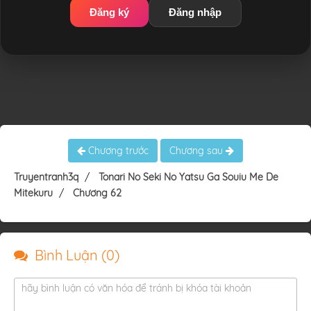
Đăng ký
Đăng nhập
Chương trước
Chương sau
Truyentranh3q
Tonari No Seki No Yatsu Ga Souiu Me De
Mitekuru
Chương 62
Bình Luận (
0
)
hãy bình luận có văn hóa để tránh bị khóa tài khoản