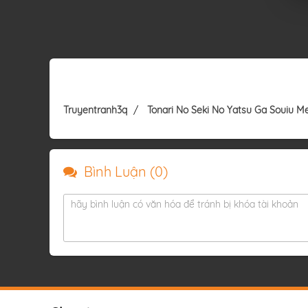
Truyentranh3q
Tonari No Seki No Yatsu Ga Souiu M
Bình Luận (
0
)
hãy bình luận có văn hóa để tránh bị khóa tài khoản