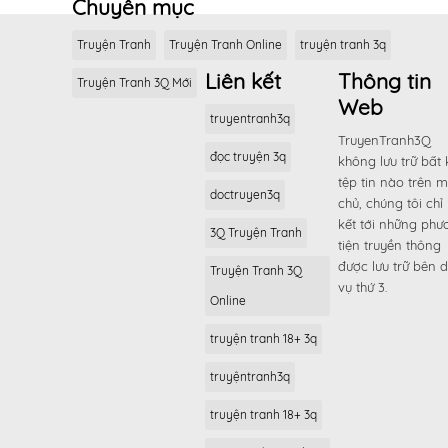
Chuyên mục
Truyện Tranh
Truyện Tranh Online
truyện tranh 3q
Liên kết
Thông tin
Truyện Tranh 3Q Mới
Web
truyentranh3q
TruyenTranh3Q
đọc truyện 3q
không lưu trữ bất 
tệp tin nào trên 
doctruyen3q
chủ, chúng tôi chỉ 
kết tới những phư
3Q Truyện Tranh
tiện truyền thông
được lưu trữ bên d
Truyện Tranh 3Q
vụ thứ 3.
Online
truyện tranh 18+ 3q
truyệntranh3q
truyện tranh 18+ 3q