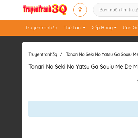
Truyentranh3q
Thể Loại
Xếp Hạng
Con Gá
Truyentranh3q
Tonari No Seki No Yatsu Ga Souiu M
Tonari No Seki No Yatsu Ga Souiu Me De M