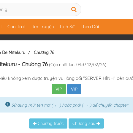
i
Con Trai
Tìm Truyện
Lịch Sử
Theo Dõi
e De Mitekuru
Chương 76
itekuru
- Chương 76
(Cập nhật lúc: 04:37 12/02/26)
Nếu không xem được truyện vui lòng đổi "SERVER HÌNH" bên dướ
VIP
VIP
Sử dụng mũi tên trái ( ← ) hoặc phải ( → ) để chuyển chapter
Chương trước
Chương sau